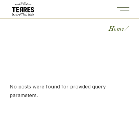
Skip
to
the
content
Home
No posts were found for provided query
parameters.